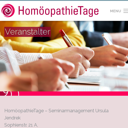
MENU
HOME
Veranstalter
SEMINARE
REFERENTEN
SEMINARHÄUSER
KONTAKT
IMPRESSUM
HomöopathieTage – Seminarmanagement Ursula
Jendrek
Sophienstr. 21 A,