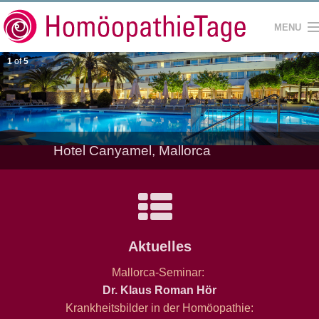
MENU
1
of
5
HOME
SEMINARE
REFERENTEN
Hotel Canyamel, Mallorca
SEMINARHÄUSER
KONTAKT
IMPRESSUM
Aktuelles
Mallorca-Seminar:
Dr. Klaus Roman Hör
Krankheitsbilder in der Homöopathie: