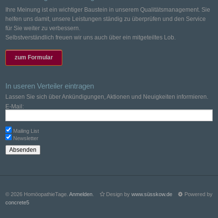
Ihre Meinung ist ein wichtiger Baustein in unserem Qualitätsmanagement. Sie
helfen uns damit, unsere Leistungen ständig zu überprüfen und den Service
für Sie weiter zu verbessern.
Selbstverständlich freuen wir uns auch über ein mitgeteiltes Lob.
zum Formular
In useren Verteiler eintragen
Lassen Sie sich über Ankündigungen, Aktionen und Neuigkeiten informieren.
E-Mail:
Mailing List
Newsletter
© 2026 HomöopathieTage.
Anmelden
.
Design by
www.süsskow.de
Powered by
concrete5