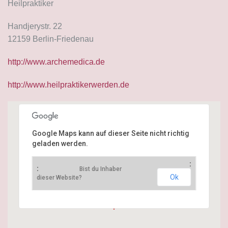
Heilpraktiker
Handjerystr. 22
12159 Berlin-Friedenau
http://www.archemedica.de
http://www.heilpraktikerwerden.de
Google Maps kann auf dieser Seite nicht richtig
geladen werden.
Arche Medica / Akademie zur Berufsausbildung für Heilpraktike
Handjerystr. 22
Bist du Inhaber
12159 Berlin
Ok
dieser Website?
Get Directions