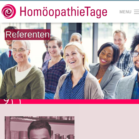
MENU
HOME
Referenten
SEMINARE
REFERENTEN
SEMINARHÄUSER
KONTAKT
IMPRESSUM