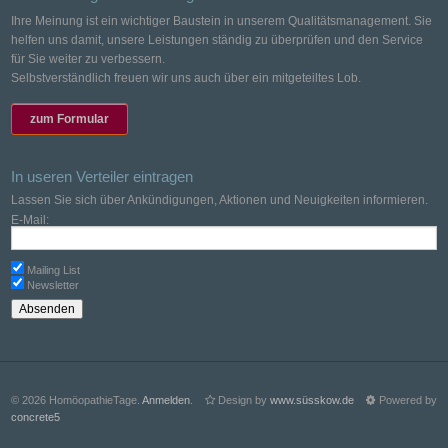
Ihre Meinung ist ein wichtiger Baustein in unserem Qualitätsmanagement. Sie
helfen uns damit, unsere Leistungen ständig zu überprüfen und den Service
für Sie weiter zu verbessern.
Selbstverständlich freuen wir uns auch über ein mitgeteiltes Lob.
zum Formular
In useren Verteiler eintragen
Lassen Sie sich über Ankündigungen, Aktionen und Neuigkeiten informieren.
E-Mail:
Mailing List
Newsletter
© 2026 HomöopathieTage.
Anmelden
.
Design by
www.süsskow.de
Powered by
concrete5